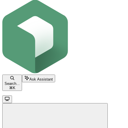
Ask Assistant
Search...
⌘
K