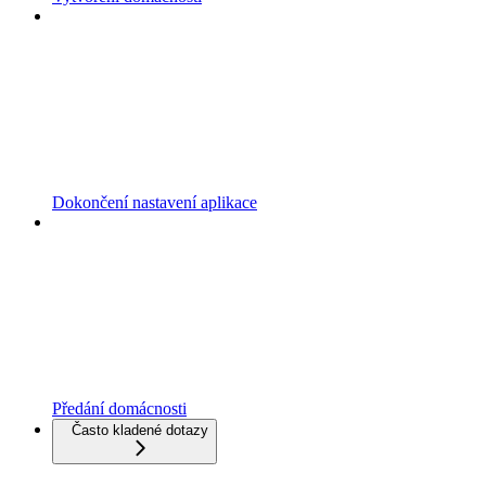
Dokončení nastavení aplikace
Předání domácnosti
Často kladené dotazy