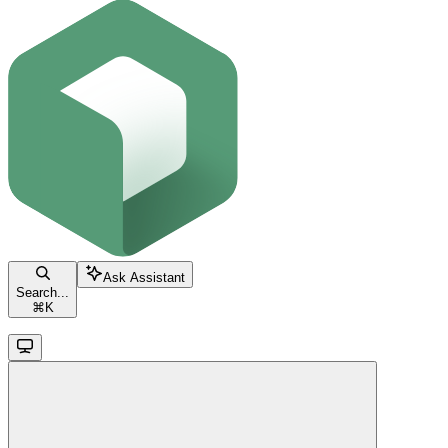
Ask Assistant
Search...
⌘
K