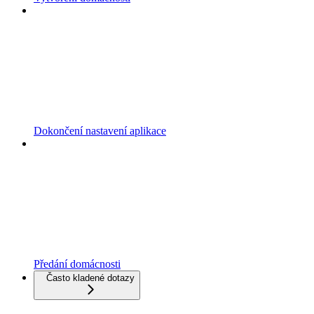
Dokončení nastavení aplikace
Předání domácnosti
Často kladené dotazy