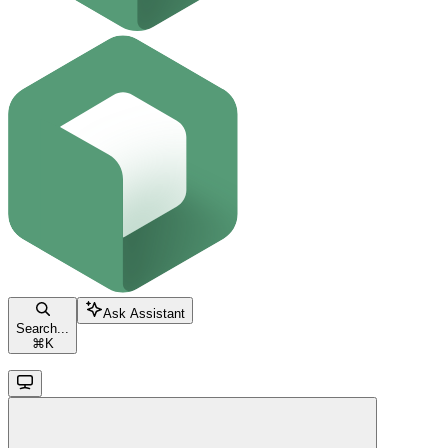
Ask Assistant
Search...
⌘
K