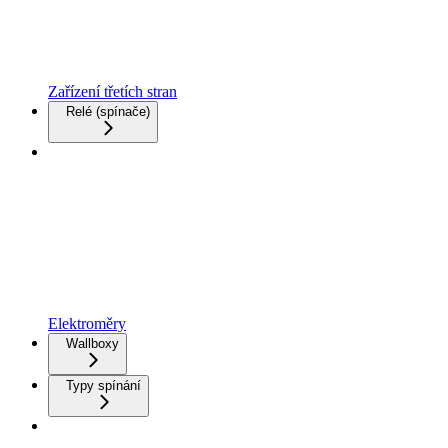
Zařízení třetích stran
Relé (spínače)
Elektroměry
Wallboxy
Typy spínání