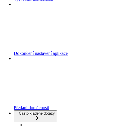
Dokončení nastavení aplikace
Předání domácnosti
Často kladené dotazy