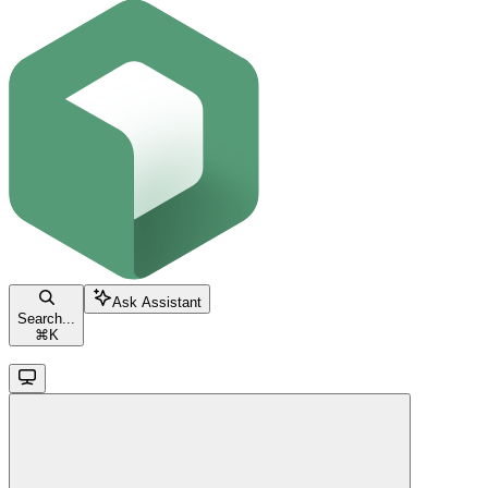
Ask Assistant
Search...
⌘
K