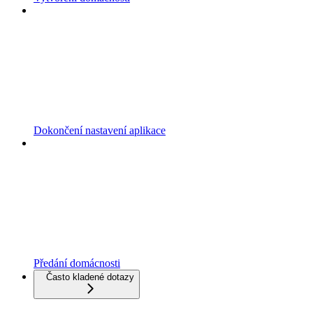
Dokončení nastavení aplikace
Předání domácnosti
Často kladené dotazy