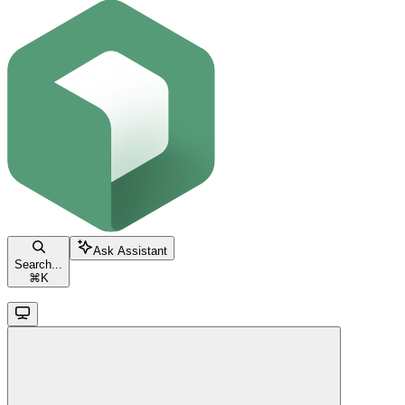
Ask Assistant
Search...
⌘
K