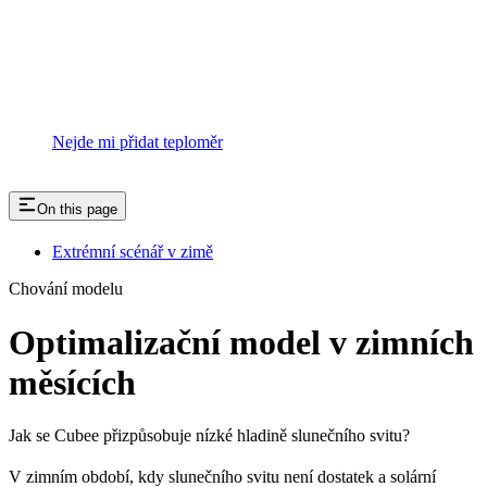
Nejde mi přidat teploměr
On this page
Extrémní scénář v zimě
Chování modelu
Optimalizační model v zimních
měsících
Jak se Cubee přizpůsobuje nízké hladině slunečního svitu?
V zimním období, kdy slunečního svitu není dostatek a solární