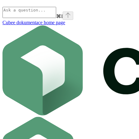
⌘
I
Cubee dokumentace
home page