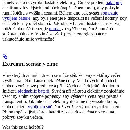
panely často nevyrobí dostatek elektřiny, Cubee předem
nakupuje
elektřinu v levnějších hodinách (např. během noci), aby pokrylo
ranní špičku s vyššími cenami. Během dne pak systém
omezuje
vybíjení baterie
, aby byla energie k dispozici na večerní hodiny, kdy
cena elektřiny opět stoupá. Pokud je v baterii dostatečná rezerva,
může Cubee část energie
prodat
za vyšší cenu, čímž pomáhá
snižovat náklady. V zimě se však prodej energie z baterie
uskutečňuje spíše výjimečně.
Extrémní scénář v zimě
V některých zimních dnech se může stát, že ceny elektřiny večer
vystřelí na několikanásobek běžné ceny. V takových případech
Cubee využije své predikce a při nižších cenách ještě před touto
špičkou
přednabije baterii
. Systém při nákupu elektřiny zohledňuje
všechny s ním spojené poplatky, aby výsledná cena byla přesná a
transparentní. Jakmile cena elektřiny dosáhne nejvyššího bodu,
Cubee baterii
vybije do sítě
, čímž využije výhodu vysokých cen.
Přitom opět zajistí, aby v baterii zůstala dostatečná rezerva na
pokrytí zbytku večera.
Was this page helpful?