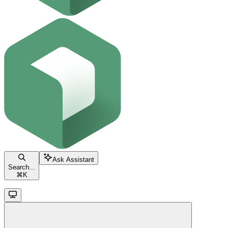
Ask Assistant
Search...
⌘
K