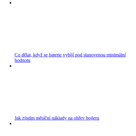
Co dělat, když se baterie vybíjí pod stanovenou minimální
hodnotu
Jak zjistím měsíční náklady na ohřev bojleru