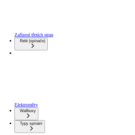
Zařízení třetích stran
Relé (spínače)
Elektroměry
Wallboxy
Typy spínání