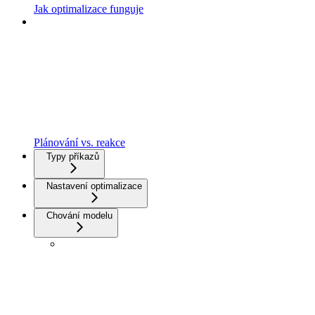
Jak optimalizace funguje
Plánování vs. reakce
Typy příkazů
Nastavení optimalizace
Chování modelu