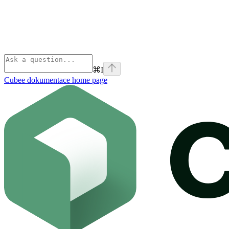
⌘
I
Cubee dokumentace
home page