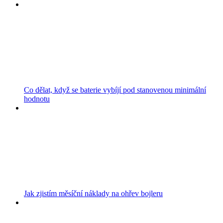
Co dělat, když se baterie vybíjí pod stanovenou minimální
hodnotu
Jak zjistím měsíční náklady na ohřev bojleru