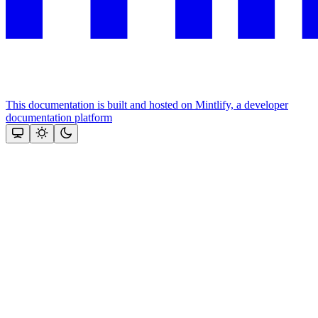
This documentation is built and hosted on Mintlify, a developer
documentation platform
Assistant
Responses
are
generated
using
AI
and
may
contain