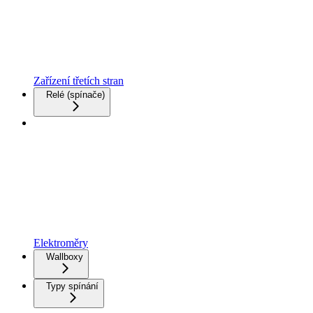
Zařízení třetích stran
Relé (spínače)
Elektroměry
Wallboxy
Typy spínání