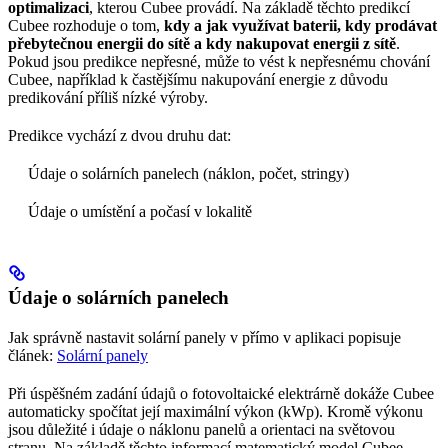
optimalizaci
, kterou Cubee provádí. Na základě těchto predikcí
Cubee rozhoduje o tom,
kdy a jak využívat baterii, kdy prodávat
přebytečnou energii do sítě a kdy nakupovat energii z sítě
.
Pokud jsou predikce nepřesné, může to vést k nepřesnému chování
Cubee, například k častějšímu nakupování energie z důvodu
predikování příliš nízké výroby.
Predikce vychází z dvou druhu dat:
Údaje o solárních panelech (náklon, počet, stringy)
Údaje o umístění a počasí v lokalitě
Údaje o solárních panelech
Jak správně nastavit solární panely v přímo v aplikaci popisuje
článek:
Solární panely
Při úspěšném zadání údajů o fotovoltaické elektrárně dokáže Cubee
automaticky spočítat její maximální výkon (kWp). Kromě výkonu
jsou důležité i údaje o náklonu panelů a orientaci na světovou
stranu. Na základě těchto informací matematický model Cubee