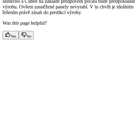
slunečno a Cubee na základě předpovědi počasí bude předpokládat
výrobu. Ovšem zasněžené panely nevyrabí. V tu chvíli je ideálním
řešením právě zásah do predikcí výroby.
Was this page helpful?
Yes
No