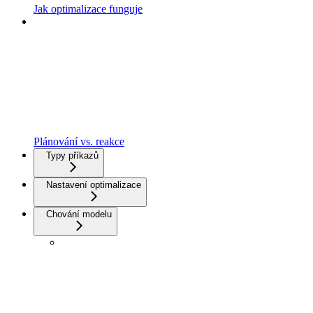
Jak optimalizace funguje
Plánování vs. reakce
Typy příkazů
Nastavení optimalizace
Chování modelu