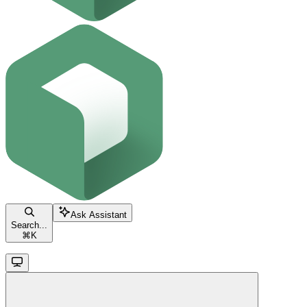
Ask Assistant
Search...
⌘
K