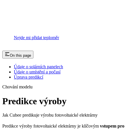
Nejde mi přidat teploměr
On this page
Údaje o solárních panelech
Údaje o umístění a počasí
Úprava predikcí
Chování modelu
Predikce výroby
Jak Cubee predikuje výrobu fotovoltaické elektrárny
Predikce výroby fotovoltaické elektrárny je klíčovým
vstupem pro