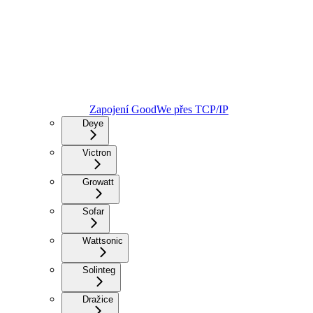
Zapojení GoodWe přes TCP/IP
Deye
Victron
Growatt
Sofar
Wattsonic
Solinteg
Dražice