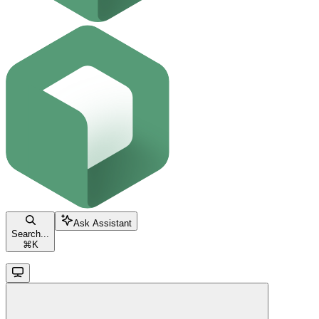
Ask Assistant
Search...
⌘
K