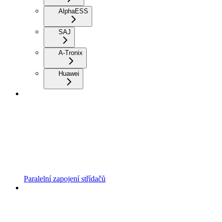
AlphaESS
SAJ
A-Tronix
Huawei
Paralelní zapojení střídačů