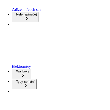
Zařízení třetích stran
Relé (spínače)
Elektroměry
Wallboxy
Typy spínání