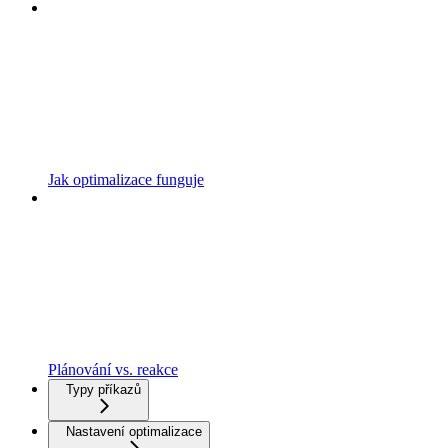
Jak optimalizace funguje
Plánování vs. reakce
Typy příkazů
Nastavení optimalizace