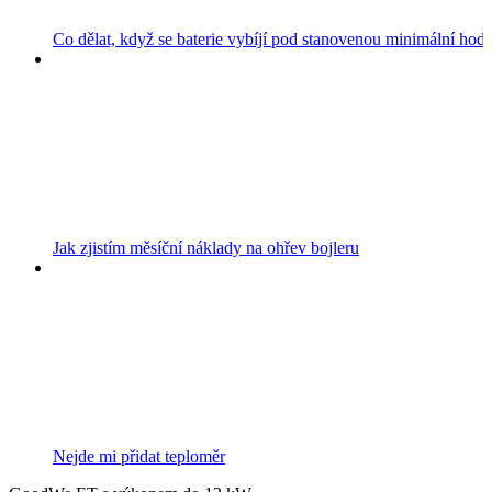
Co dělat, když se baterie vybíjí pod stanovenou minimální hod
Jak zjistím měsíční náklady na ohřev bojleru
Nejde mi přidat teploměr