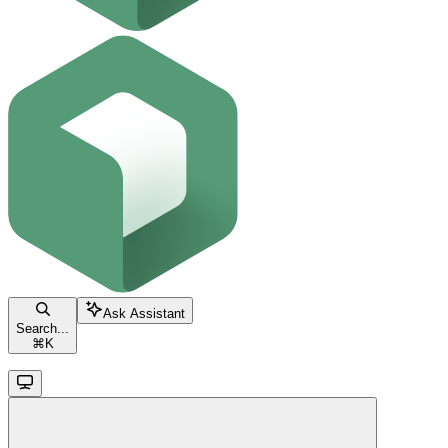
Ask Assistant
Search...
⌘
K