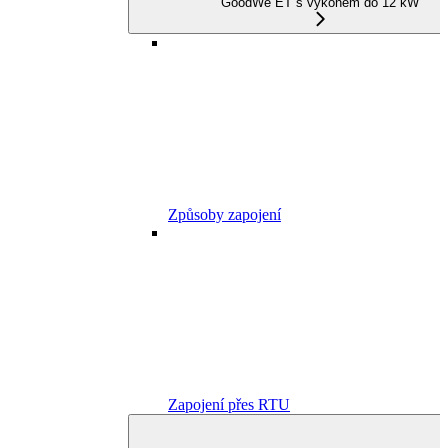
GoodWe ET s výkonem do 12 kW
Způsoby zapojení
Zapojení přes RTU