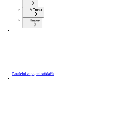
A-Tronix
Huawei
Paralelní zapojení střídačů