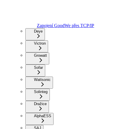
Zapojení GoodWe přes TCP/IP
Deye
Victron
Growatt
Sofar
Wattsonic
Solinteg
Dražice
AlphaESS
SAJ