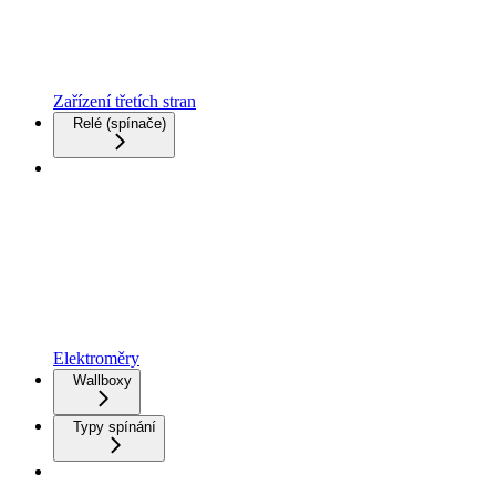
Zařízení třetích stran
Relé (spínače)
Elektroměry
Wallboxy
Typy spínání