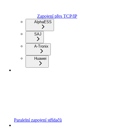
Zapojení přes TCP/IP
AlphaESS
SAJ
A-Tronix
Huawei
Paralelní zapojení střídačů