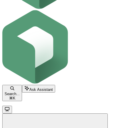
Ask Assistant
Search...
⌘
K