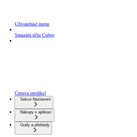
Uživatelské menu
Smazání účtu Cubee
Úprava predikcí
Sekce Nastavení
Nákupy v aplikaci
Grafy a přehledy