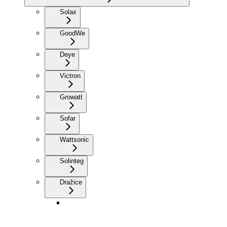
Solax
GoodWe
Deye
Victron
Growatt
Sofar
Wattsonic
Solinteg
Dražice