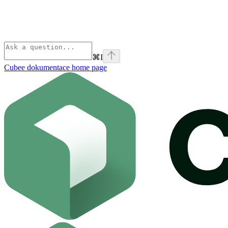
⌘
I
Cubee dokumentace
home page