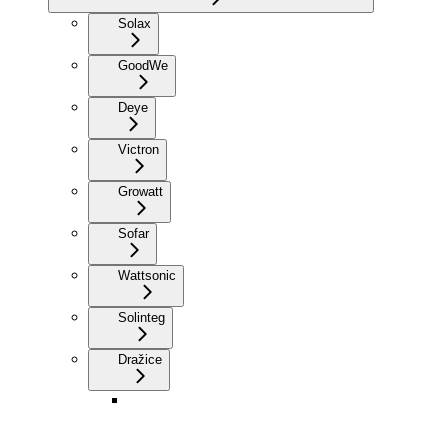
Solax
GoodWe
Deye
Victron
Growatt
Sofar
Wattsonic
Solinteg
Dražice