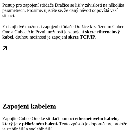
Postup pro zapojení střídače Dražice se liší v závislosti na několika
parametrech. Prosíme, ujistěte se, že daný návod odpovídá vaší
situaci.
Existují dvě možnosti zapojení střídače Dražice k zařízením Cubee
One a Cubee Air. První možností je zapojení
skrze ethernetový
kabel
, druhou možností je zapojení
skrze TCP/IP
.
Zapojení kabelem
Zapojíte Cubee One ke střídači pomocí
ethernetového kabelu,
který je v přiloženém balení.
Tento způsob je doporučený, protože
je stabilnější a spolehlivější.