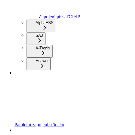
Zapojení přes TCP/IP
AlphaESS
SAJ
A-Tronix
Huawei
Paralelní zapojení střídačů