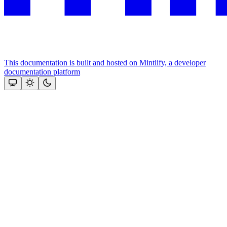
This documentation is built and hosted on Mintlify, a developer
documentation platform
Assistant
Responses
are
generated
using
AI
and
may
contain
mistakes.