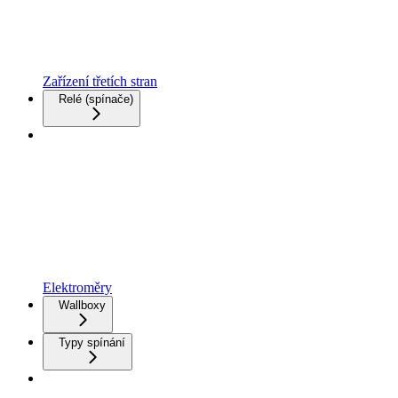
Zařízení třetích stran
Relé (spínače)
Elektroměry
Wallboxy
Typy spínání