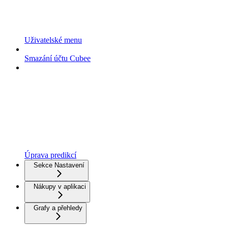
Uživatelské menu
Smazání účtu Cubee
Úprava predikcí
Sekce Nastavení
Nákupy v aplikaci
Grafy a přehledy