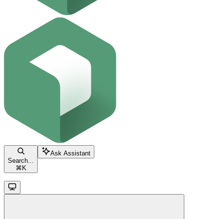
Ask Assistant
Search...
⌘
K