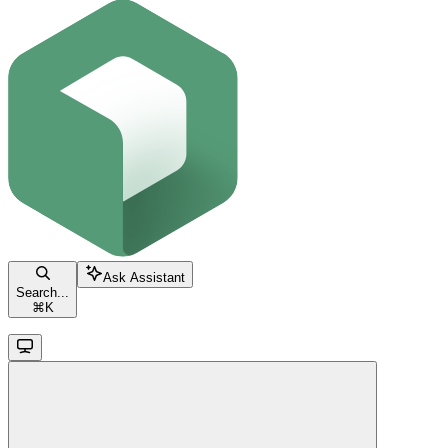
Ask Assistant
Search...
⌘
K