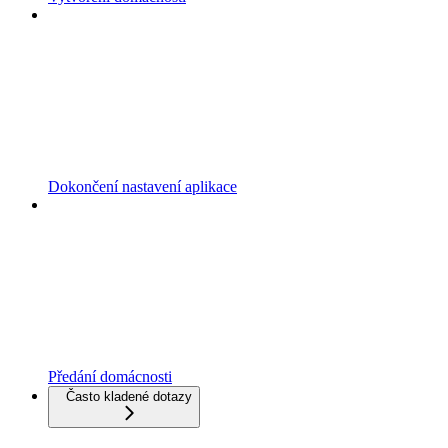
Dokončení nastavení aplikace
Předání domácnosti
Často kladené dotazy