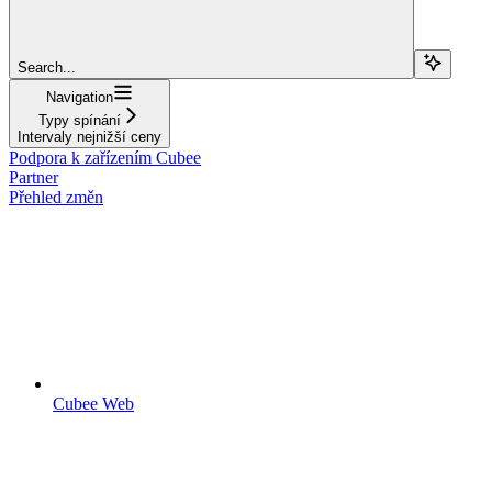
Search...
Navigation
Typy spínání
Intervaly nejnižší ceny
Podpora k zařízením Cubee
Partner
Přehled změn
Cubee Web