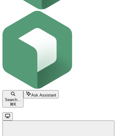
Ask Assistant
Search...
⌘
K