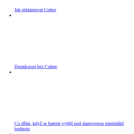
Jak reklamovat Cubee
Domácnost bez Cubee
Co dělat, když se baterie vybíjí pod stanovenou minimální
hodnotu