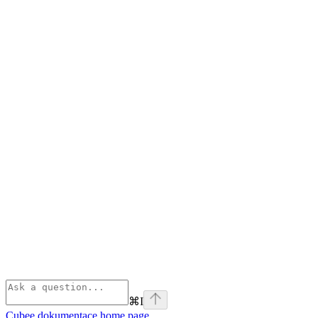
⌘
I
Cubee dokumentace
home page