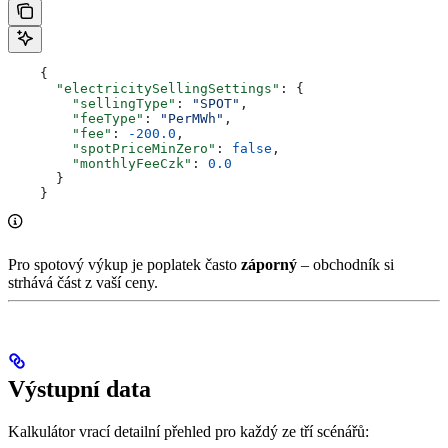
    {
      "electricitySellingSettings"
: {
        "sellingType"
: 
"SPOT"
,
        "feeType"
: 
"PerMWh"
,
        "fee"
: 
-200.0
,
        "spotPriceMinZero"
: 
false
,
        "monthlyFeeCzk"
: 
0.0
      }
    }
Pro spotový výkup je poplatek často
záporný
– obchodník si
strhává část z vaší ceny.
Výstupní data
Kalkulátor vrací detailní přehled pro každý ze tří scénářů: