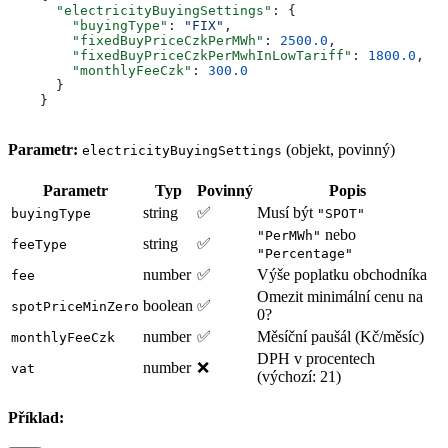
      "electricityBuyingSettings"
: {
        "buyingType"
: 
"FIX"
,
        "fixedBuyPriceCzkPerMWh"
: 
2500.0
,
        "fixedBuyPriceCzkPerMwhInLowTariff"
: 
1800.0
,
        "monthlyFeeCzk"
: 
300.0
      }
    }
Parametr:
(objekt, povinný)
electricityBuyingSettings
Parametr
Typ
Povinný
Popis
string
✅
Musí být
buyingType
"SPOT"
nebo
"PerMWh"
string
✅
feeType
"Percentage"
number
✅
Výše poplatku obchodníka
fee
Omezit minimální cenu na
boolean
✅
spotPriceMinZero
0?
number
✅
Měsíční paušál (Kč/měsíc)
monthlyFeeCzk
DPH v procentech
number
❌
vat
(výchozí: 21)
Příklad: