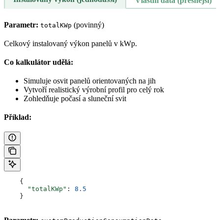
Vlastní data (přesnější)
Parametr:
(povinný)
totalKWp
Celkový instalovaný výkon panelů v kWp.
Co kalkulátor udělá:
Simuluje osvit panelů orientovaných na jih
Vytvoří realistický výrobní profil pro celý rok
Zohledňuje počasí a sluneční svit
Příklad:
    {
      "totalKWp"
: 
8.5
    }