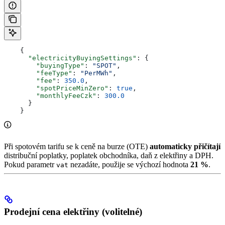
    {
      "electricityBuyingSettings"
: {
        "buyingType"
: 
"SPOT"
,
        "feeType"
: 
"PerMWh"
,
        "fee"
: 
350.0
,
        "spotPriceMinZero"
: 
true
,
        "monthlyFeeCzk"
: 
300.0
      }
    }
Při spotovém tarifu se k ceně na burze (OTE)
automaticky přičítají
distribuční poplatky, poplatek obchodníka, daň z elektřiny a DPH.
Pokud parametr
nezadáte, použije se výchozí hodnota
21 %
.
vat
Prodejní cena elektřiny (volitelné)