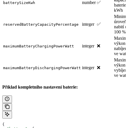
number
✅
batterySizeKwh
baterie 
kWh
Minimá
úroveň
integer
✅
reservedBatteryCapacityPercentage
nabití (
100 %)
Maximá
výkon
integer
❌
maximumBatteryChargingPowerWatt
nabíjen
ve watt
Maximá
výkon
integer
❌
maximumBatteryDischargingPowerWatt
vybíjen
ve watt
Příklad kompletního nastavení baterie:
{