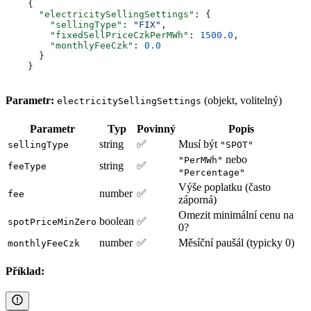
    {
      "electricitySellingSettings"
: {
        "sellingType"
: 
"FIX"
,
        "fixedSellPriceCzkPerMWh"
: 
1500.0
,
        "monthlyFeeCzk"
: 
0.0
      }
    }
Parametr:
(objekt, volitelný)
electricitySellingSettings
Parametr
Typ
Povinný
Popis
string
✅
Musí být
sellingType
"SPOT"
nebo
"PerMWh"
string
✅
feeType
"Percentage"
Výše poplatku (často
number
✅
fee
záporná)
Omezit minimální cenu na
boolean
✅
spotPriceMinZero
0?
number
✅
Měsíční paušál (typicky 0)
monthlyFeeCzk
Příklad: