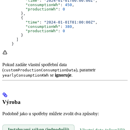
          "time"
: 
"2024-01-01T00:00:00Z"
,
          "consumptionWh"
: 
450
,
          "productionWh"
: 
0
        },
        {
          "time"
: 
"2024-01-01T01:00:00Z"
,
          "consumptionWh"
: 
380
,
          "productionWh"
: 
0
        }
      ]
    }
Pokud zadáte vlastní spotřební data
(
), parametr
customProductionConsumptionData
se
ignoruje
.
yearlyConsumptionKWh
Výroba
Podobně jako u spotřeby můžete zvolit dva způsoby:
Instalovaný výkon (jednodušší)