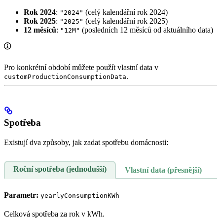
Rok 2024
:
(celý kalendářní rok 2024)
"2024"
Rok 2025
:
(celý kalendářní rok 2025)
"2025"
12 měsíců
:
(posledních 12 měsíců od aktuálního data)
"12M"
Pro konkrétní období můžete použít vlastní data v
.
customProductionConsumptionData
Spotřeba
Existují dva způsoby, jak zadat spotřebu domácnosti:
Roční spotřeba (jednodušší)
Vlastní data (přesnější)
Parametr:
yearlyConsumptionKWh
Celková spotřeba za rok v kWh.