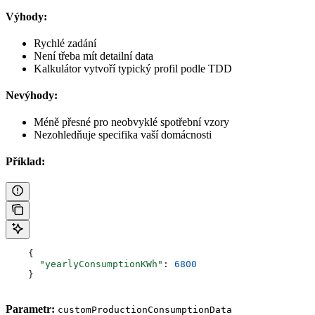
Výhody:
Rychlé zadání
Není třeba mít detailní data
Kalkulátor vytvoří typický profil podle TDD
Nevýhody:
Méně přesné pro neobvyklé spotřební vzory
Nezohledňuje specifika vaší domácnosti
Příklad:
    {
      "yearlyConsumptionKWh"
: 
6800
    }
Parametr:
customProductionConsumptionData