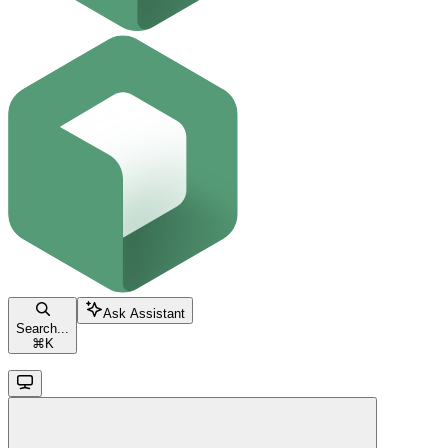
Ask Assistant
Search...
⌘
K