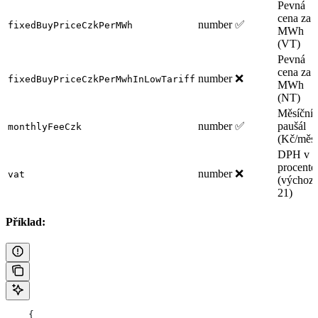
Pevná
cena za
number
✅
fixedBuyPriceCzkPerMWh
MWh
(VT)
Pevná
cena za
number
❌
fixedBuyPriceCzkPerMwhInLowTariff
MWh
(NT)
Měsíční
number
✅
paušál
monthlyFeeCzk
(Kč/měsí
DPH v
procente
number
❌
vat
(výchozí
21)
Příklad:
    {