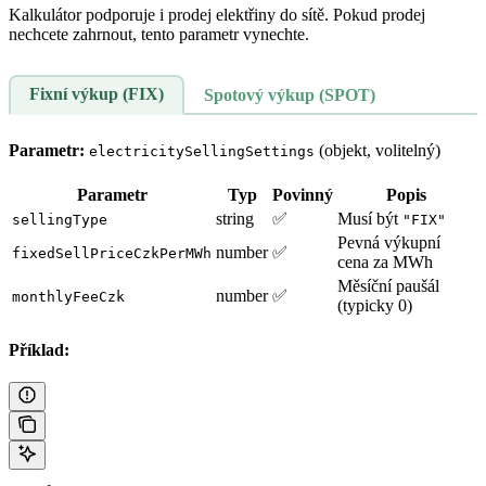
Kalkulátor podporuje i prodej elektřiny do sítě. Pokud prodej
nechcete zahrnout, tento parametr vynechte.
Fixní výkup (FIX)
Spotový výkup (SPOT)
Parametr:
(objekt, volitelný)
electricitySellingSettings
Parametr
Typ
Povinný
Popis
string
✅
Musí být
sellingType
"FIX"
Pevná výkupní
number
✅
fixedSellPriceCzkPerMWh
cena za MWh
Měsíční paušál
number
✅
monthlyFeeCzk
(typicky 0)
Příklad: