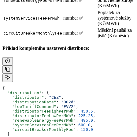
number
✅
obnovitelné zdroje
renewableEnergyFeePerMWh
(Kč/MWh)
Poplatek za
number
✅
systémové služby
systemServicesFeePerMWh
(Kč/MWh)
Měsíční paušál za
number
✅
circuitBreakerMonthlyFee
jistič (Kč/měsíc)
Příklad kompletního nastavení distribuce:
{
  "distribution"
: {
    "distributor"
: 
"CEZ"
,
    "distributionRate"
: 
"D02d"
,
    "lowTariffCommand"
: 
"EVV2"
,
    "distributorFeeHighPerMWh"
: 
450.5
,
    "distributorFeeLowPerMWh"
: 
225.25
,
    "renewableEnergyFeePerMWh"
: 
495.0
,
    "systemServicesFeePerMWh"
: 
600.0
,
    "circuitBreakerMonthlyFee"
: 
150.0
  }