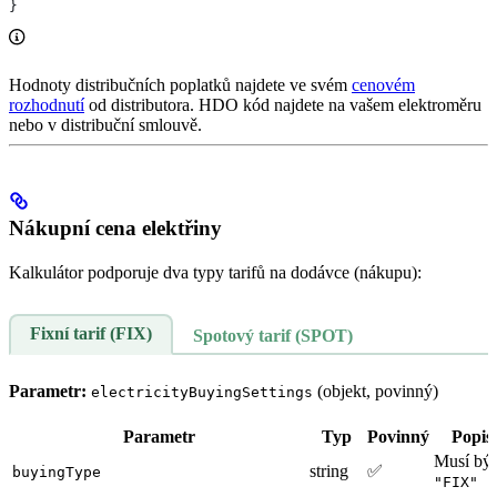
}
Hodnoty distribučních poplatků najdete ve svém
cenovém
rozhodnutí
od distributora. HDO kód najdete na vašem elektroměru
nebo v distribuční smlouvě.
Nákupní cena elektřiny
Kalkulátor podporuje dva typy tarifů na dodávce (nákupu):
Fixní tarif (FIX)
Spotový tarif (SPOT)
Parametr:
(objekt, povinný)
electricityBuyingSettings
Parametr
Typ
Povinný
Popis
Musí být
string
✅
buyingType
"FIX"