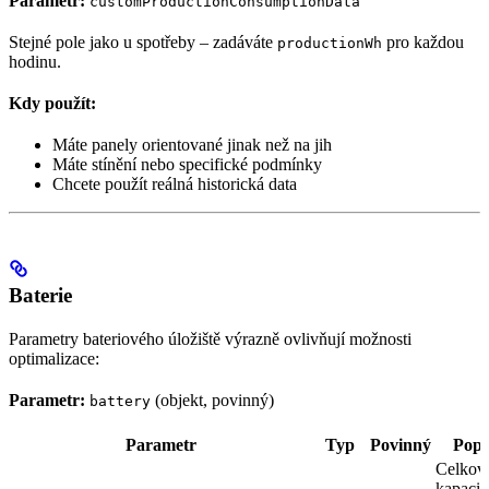
Parametr:
customProductionConsumptionData
Stejné pole jako u spotřeby – zadáváte
pro každou
productionWh
hodinu.
Kdy použít:
Máte panely orientované jinak než na jih
Máte stínění nebo specifické podmínky
Chcete použít reálná historická data
Baterie
Parametry bateriového úložiště výrazně ovlivňují možnosti
optimalizace:
Parametr:
(objekt, povinný)
battery
Parametr
Typ
Povinný
Popi
Celkov
kapacit