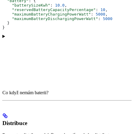
  "battery"
: {
    "batterySizeKwh"
: 
10.0
,
    "reservedBatteryCapacityPercentage"
: 
10
,
    "maximumBatteryChargingPowerWatt"
: 
5000
,
    "maximumBatteryDischargingPowerWatt"
: 
5000
  }
}
Co když nemám baterii?
Distribuce