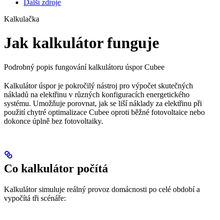
Další zdroje
Kalkulačka
Jak kalkulátor funguje
Podrobný popis fungování kalkulátoru úspor Cubee
Kalkulátor úspor je pokročilý nástroj pro výpočet skutečných
nákladů na elektřinu v různých konfiguracích energetického
systému. Umožňuje porovnat, jak se liší náklady za elektřinu při
použití chytré optimalizace Cubee oproti běžné fotovoltaice nebo
dokonce úplně bez fotovoltaiky.
Co kalkulátor počítá
Kalkulátor simuluje reálný provoz domácnosti po celé období a
vypočítá tři scénáře: