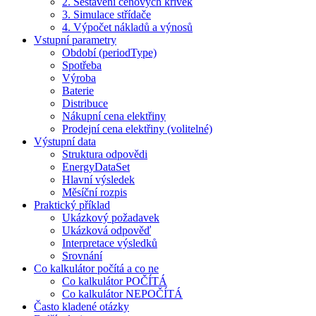
2. Sestavení cenových křivek
3. Simulace střídače
4. Výpočet nákladů a výnosů
Vstupní parametry
Období (periodType)
Spotřeba
Výroba
Baterie
Distribuce
Nákupní cena elektřiny
Prodejní cena elektřiny (volitelné)
Výstupní data
Struktura odpovědi
EnergyDataSet
Hlavní výsledek
Měsíční rozpis
Praktický příklad
Ukázkový požadavek
Ukázková odpověď
Interpretace výsledků
Srovnání
Co kalkulátor počítá a co ne
Co kalkulátor POČÍTÁ
Co kalkulátor NEPOČÍTÁ
Často kladené otázky