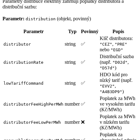
Parametry distribuce elektřiny zahrnují poplatky distributora a
distribuční sazbu:
Parametr:
(objekt, povinný)
distribution
Parametr
Typ
Povinný
Popis
Klíč distributora:
string
✅
,
distributor
"CEZ"
"PRE"
nebo
"EGD"
Distribuční sazba
string
✅
(např.
,
distributionRate
"D02d"
)
"D57d"
HDO kód pro
nízký tarif (např.
string
✅
lowTariffCommand
,
"EVV2"
)
"A4B3DP9"
Poplatek za MWh
number
✅
ve vysokém tarifu
distributorFeeHighPerMWh
(Kč/MWh)
Poplatek za MWh
number
❌
v nízkém tarifu
distributorFeeLowPerMWh
(Kč/MWh)
Poplatek za